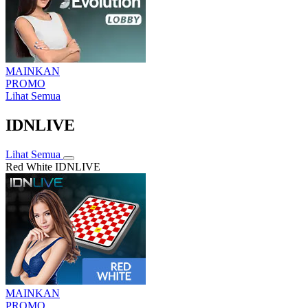
MAINKAN
PROMO
Lihat Semua
IDNLIVE
Lihat Semua
Red White IDNLIVE
MAINKAN
PROMO