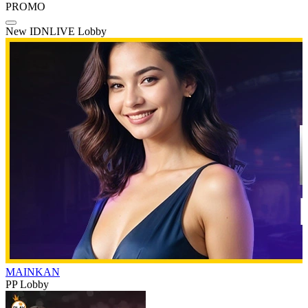
PROMO
New IDNLIVE Lobby
MAINKAN
PP Lobby