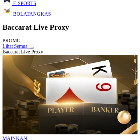
E-SPORTS
BOLATANGKAS
Baccarat Live Proxy
PROMO
Lihat Semua
Baccarat Live Proxy
MAINKAN