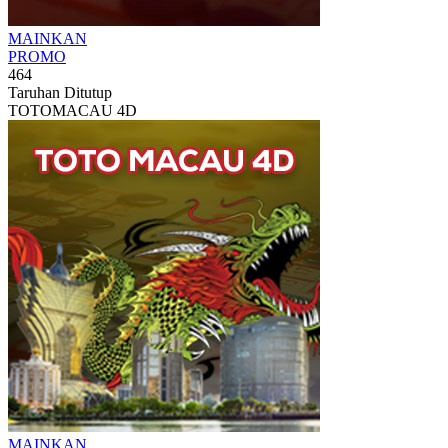
MAINKAN
PROMO
464
Taruhan Ditutup
TOTOMACAU 4D
MAINKAN