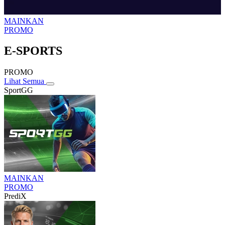
MAINKAN
PROMO
E-SPORTS
PROMO
Lihat Semua
SportGG
MAINKAN
PROMO
PrediX