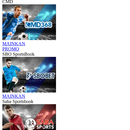
CMD
MAINKAN
PROMO
SBO SportsBook
MAINKAN
Saba Sportsbook