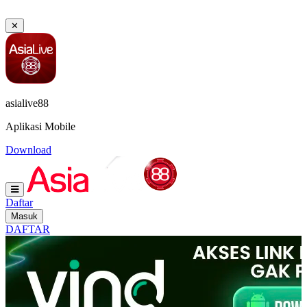
✕
asialive88
Aplikasi Mobile
Download
Daftar
Masuk
DAFTAR