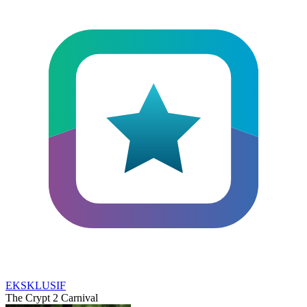
EKSKLUSIF
The Crypt 2 Carnival