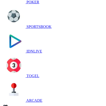
POKER
SPORTSBOOK
IDNLIVE
TOGEL
ARCADE