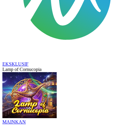
EKSKLUSIF
Lamp of Cornucopia
MAINKAN