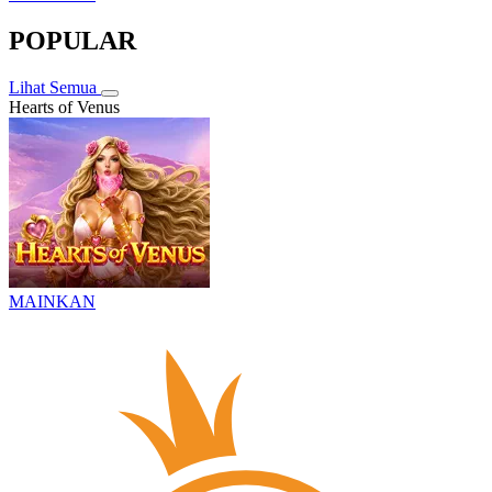
POPULAR
Lihat Semua
Hearts of Venus
MAINKAN