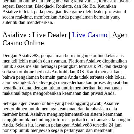
permainan online dan live game yang kaya variasi, termasuk favorit
seperti Baccarat, Blackjack, Roulette, dan Sic Bo. Keunikan
Asialive terletak pada penyajian live game oleh dealer profesional
secara real-time, memberikan Anda pengalaman bermain yang
autentik dan mendebarkan.
Asialive : Live Dealer |
Live Casino
| Agen
Casino Online
Dengan Asialive88, pengalaman bermain game online kelas atas
menjadi lebih mudah dan nyaman. Platform Asialive dioptimalkan
untuk akses melalui berbagai perangkat, termasuk PC dan desktop
serta smartphone berbasis Android dan iOS. Kami memastikan
bahwa pengalaman bermain game Anda tidak terbatas oleh lokasi
atau perangkat. Asialive juga menyederhanakan proses deposit dan
penarikan dana, dengan tujuan untuk memberikan kenyamanan
maksimal tanpa mengorbankan keamanan dan privasi Anda.
Sebagai agen casino online yang bertanggung jawab, Asialive
berkomitmen untuk menjaga keamanan dan kerahasiaan data
member kami. Asialive mengimplementasikan sistem keamanan
canggih untuk melindungi informasi pribadi dan transaksi keuangan
Anda. Selain itu, layanan pelanggan Asialive88 tersedia 24 jam
nonstop untuk menjawab segala pertanyaan dan membantu