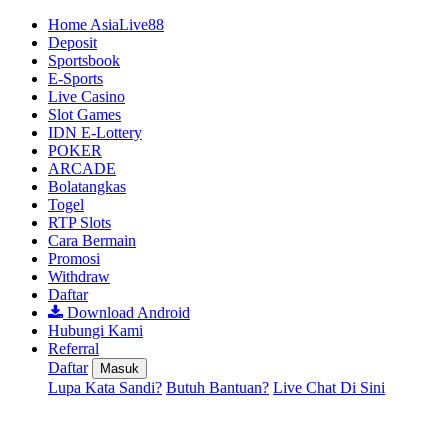
Home AsiaLive88
Deposit
Sportsbook
E-Sports
Live Casino
Slot Games
IDN E-Lottery
POKER
ARCADE
Bolatangkas
Togel
RTP Slots
Cara Bermain
Promosi
Withdraw
Daftar
Download Android
Hubungi Kami
Referral
Daftar
Masuk
Lupa Kata Sandi?
Butuh Bantuan?
Live Chat Di Sini