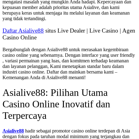
mengatasi masalah yang mungkin Anda hadapi. Kepercayaan dan
kepuasan member adalah prioritas utama Asialive, dan kami
berupaya keras untuk menjaga itu melalui layanan dan keamanan
yang tidak tertandingi.
Daftar Asialive88
situs Live Dealer | Live Casino | Agen
Casino Online
Bergabunglah dengan Asialive88 untuk merasakan kegembiraan
casino online yang sebenarnya. Dengan interface yang user friendly
, variasi permainan yang luas, dan komitmen terhadap keamanan
dan layanan pelanggan, Kami menetapkan standar baru dalam
industri casino online. Daftar dan mainkan bersama kami –
Kemenangan Anda di Asialive88 menanti!
Asialive88: Pilihan Utama
Casino Online Inovatif dan
Terpercaya
Asialive88
hadir sebagai promotor casino online terdepan di Asia
dengan fokus pada taruhan modal minimum yang terjangkau dan