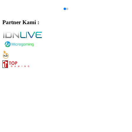
Partner Kami :