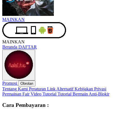
MAINKAN
MAINKAN
Beranda
DAFTAR
Promosi
Obrolan
Tentang Kami
Peraturan
Link Alternatif
Kebijakan Privasi
Permainan Fair
Video Tutorial
Tutorial Bermain
Anti-Blokir
Cara Pembayaran :