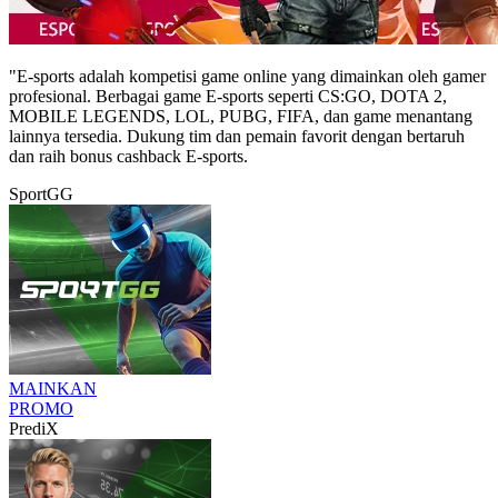
"E-sports adalah kompetisi game online yang dimainkan oleh gamer
profesional. Berbagai game E-sports seperti CS:GO, DOTA 2,
MOBILE LEGENDS, LOL, PUBG, FIFA, dan game menantang
lainnya tersedia. Dukung tim dan pemain favorit dengan bertaruh
dan raih bonus cashback E-sports.
SportGG
MAINKAN
PROMO
PrediX