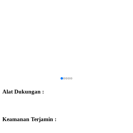
Alat Dukungan :
Keamanan Terjamin :