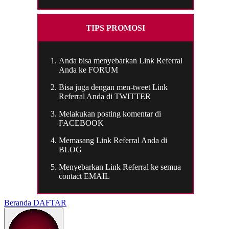
TIPS PROMOSI
Anda bisa menyebarkan Link Referral
Anda ke FORUM
Bisa juga dengan men-tweet Link
Referral Anda di TWITTER
Melakukan posting komentar di
FACEBOOK
Memasang Link Referral Anda di
BLOG
Menyebarkan Link Referral ke semua
contact EMAIL
Beranda
DAFTAR