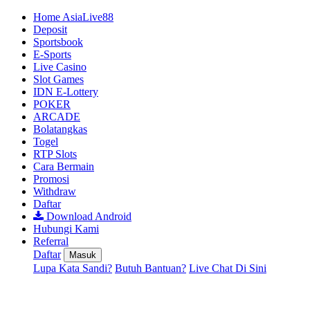
Home AsiaLive88
Deposit
Sportsbook
E-Sports
Live Casino
Slot Games
IDN E-Lottery
POKER
ARCADE
Bolatangkas
Togel
RTP Slots
Cara Bermain
Promosi
Withdraw
Daftar
Download Android
Hubungi Kami
Referral
Daftar
Masuk
Lupa Kata Sandi?
Butuh Bantuan?
Live Chat Di Sini