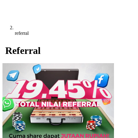
referral
Referral