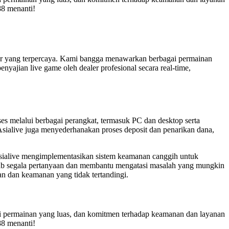
88 menanti!
aler yang terpercaya. Kami bangga menawarkan berbagai permainan
enyajian live game oleh dealer profesional secara real-time,
es melalui berbagai perangkat, termasuk PC dan desktop serta
sialive juga menyederhanakan proses deposit dan penarikan dana,
sialive mengimplementasikan sistem keamanan canggih untuk
awab segala pertanyaan dan membantu mengatasi masalah yang mungkin
n dan keamanan yang tidak tertandingi.
si permainan yang luas, dan komitmen terhadap keamanan dan layanan
88 menanti!