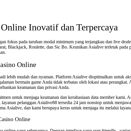
 Online Inovatif dan Terpercaya
dengan fokus pada taruhan modal minimum yang terjangkau dan live de
rat, Blackjack, Roulette, dan Sic Bo. Keunikan Asialive terletak pada p
an.
asino Online
di lebih mudah dan nyaman. Platform Asialive dioptimalkan untuk aks
aman bermain game Anda tidak terbatas oleh lokasi atau perangkat. A
orbankan keamanan dan privasi Anda.
omitmen untuk menjaga keamanan dan kerahasiaan data member kami. A
itu, layanan pelanggan Asialive88 tersedia 24 jam nonstop untuk menj
a Asialive, dan kami berupaya keras untuk menjaga itu melalui layana
 Casino Online
 online yang sebenarnya. Dengan interface yang user friendly , varia