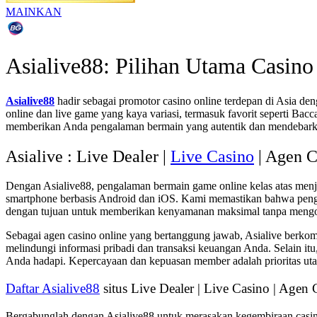
MAINKAN
Asialive88: Pilihan Utama Casino
Asialive88
hadir sebagai promotor casino online terdepan di Asia 
online dan live game yang kaya variasi, termasuk favorit seperti Bacca
memberikan Anda pengalaman bermain yang autentik dan mendebark
Asialive : Live Dealer |
Live Casino
| Agen C
Dengan Asialive88, pengalaman bermain game online kelas atas menja
smartphone berbasis Android dan iOS. Kami memastikan bahwa pengal
dengan tujuan untuk memberikan kenyamanan maksimal tanpa meng
Sebagai agen casino online yang bertanggung jawab, Asialive berk
melindungi informasi pribadi dan transaksi keuangan Anda. Selain 
Anda hadapi. Kepercayaan dan kepuasan member adalah prioritas utam
Daftar Asialive88
situs Live Dealer | Live Casino | Agen
Bergabunglah dengan Asialive88 untuk merasakan kegembiraan casino