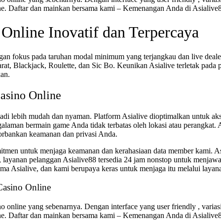
ine. Daftar dan mainkan bersama kami – Kemenangan Anda di Asialive
 Online Inovatif dan Terpercaya
dengan fokus pada taruhan modal minimum yang terjangkau dan live de
rat, Blackjack, Roulette, dan Sic Bo. Keunikan Asialive terletak pada p
an.
asino Online
di lebih mudah dan nyaman. Platform Asialive dioptimalkan untuk aks
aman bermain game Anda tidak terbatas oleh lokasi atau perangkat. A
orbankan keamanan dan privasi Anda.
omitmen untuk menjaga keamanan dan kerahasiaan data member kami. A
itu, layanan pelanggan Asialive88 tersedia 24 jam nonstop untuk menj
a Asialive, dan kami berupaya keras untuk menjaga itu melalui layana
 Casino Online
 online yang sebenarnya. Dengan interface yang user friendly , varia
ine. Daftar dan mainkan bersama kami – Kemenangan Anda di Asialive