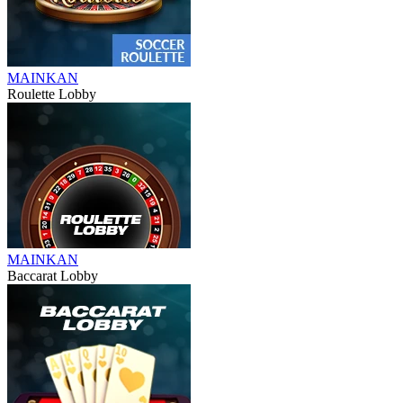
MAINKAN
Roulette Lobby
MAINKAN
Baccarat Lobby