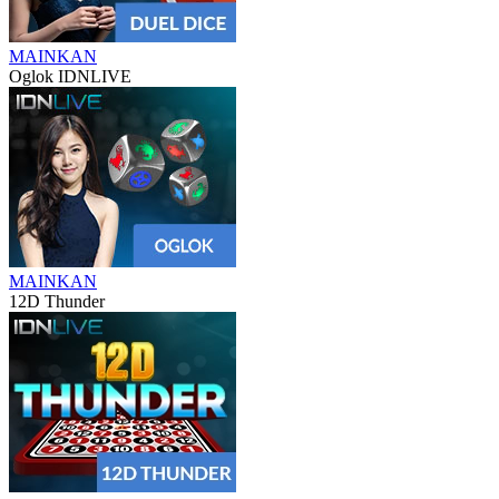
MAINKAN
Oglok IDNLIVE
MAINKAN
12D Thunder