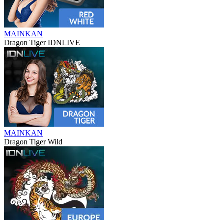
MAINKAN
Dragon Tiger IDNLIVE
MAINKAN
Dragon Tiger Wild