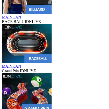
MAINKAN
PROMO
Billiards IDNLIVE
MAINKAN
RACE BALL IDNLIVE