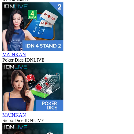
MAINKAN
Poker Dice IDNLIVE
MAINKAN
Sicbo Dice IDNLIVE