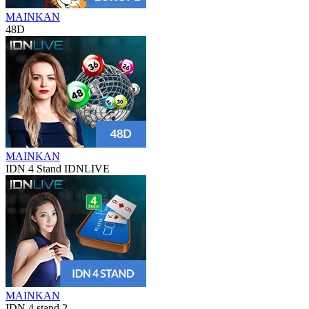
MAINKAN
48D
MAINKAN
IDN 4 Stand IDNLIVE
MAINKAN
IDN 4 stand 2