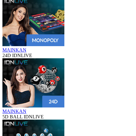
MAINKAN
24D IDNLIVE
MAINKAN
5D BALL IDNLIVE