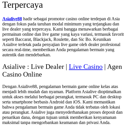
Alat Dukungan :
Keamanan Terjamin :
Asialive88: Pilihan Utama
Casino Online Inovatif dan
Terpercaya
Asialive88
hadir sebagai promotor casino online terdepan di Asia
dengan fokus pada taruhan modal minimum yang terjangkau dan
live dealer yang terpercaya. Kami bangga menawarkan berbagai
permainan online dan live game yang kaya variasi, termasuk favorit
seperti Baccarat, Blackjack, Roulette, dan Sic Bo. Keunikan