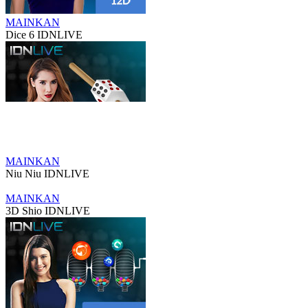
MAINKAN
Dice 6 IDNLIVE
MAINKAN
Niu Niu IDNLIVE
MAINKAN