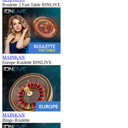
Roulette 2 Fast Table IDNLIVE
MAINKAN
Europe Roulette IDNLIVE
MAINKAN
Bingo Roulette