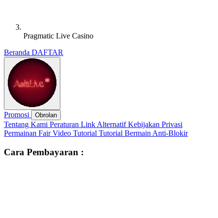
Pragmatic Live Casino
Beranda
DAFTAR
Promosi
Obrolan
Tentang Kami
Peraturan
Link Alternatif
Kebijakan Privasi
Permainan Fair
Video Tutorial
Tutorial Bermain
Anti-Blokir
Cara Pembayaran :