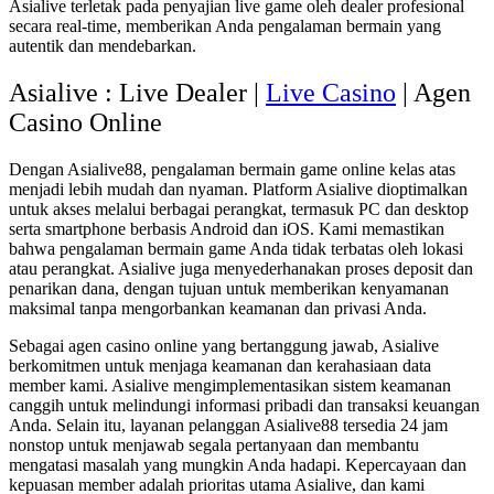
Asialive terletak pada penyajian live game oleh dealer profesional
secara real-time, memberikan Anda pengalaman bermain yang
autentik dan mendebarkan.
Asialive : Live Dealer |
Live Casino
| Agen
Casino Online
Dengan Asialive88, pengalaman bermain game online kelas atas
menjadi lebih mudah dan nyaman. Platform Asialive dioptimalkan
untuk akses melalui berbagai perangkat, termasuk PC dan desktop
serta smartphone berbasis Android dan iOS. Kami memastikan
bahwa pengalaman bermain game Anda tidak terbatas oleh lokasi
atau perangkat. Asialive juga menyederhanakan proses deposit dan
penarikan dana, dengan tujuan untuk memberikan kenyamanan
maksimal tanpa mengorbankan keamanan dan privasi Anda.
Sebagai agen casino online yang bertanggung jawab, Asialive
berkomitmen untuk menjaga keamanan dan kerahasiaan data
member kami. Asialive mengimplementasikan sistem keamanan
canggih untuk melindungi informasi pribadi dan transaksi keuangan
Anda. Selain itu, layanan pelanggan Asialive88 tersedia 24 jam
nonstop untuk menjawab segala pertanyaan dan membantu
mengatasi masalah yang mungkin Anda hadapi. Kepercayaan dan
kepuasan member adalah prioritas utama Asialive, dan kami