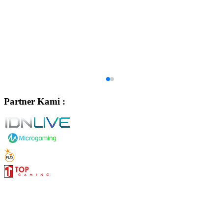
Partner Kami :