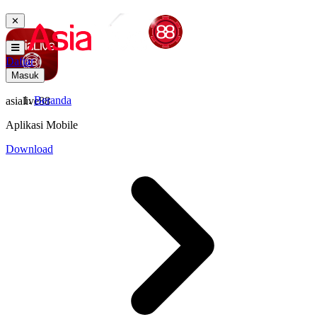
✕
Daftar
Masuk
Beranda
asialive88
Aplikasi Mobile
Download