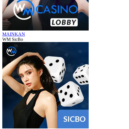
MAINKAN
WM SicBo