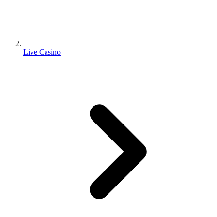
Live Casino