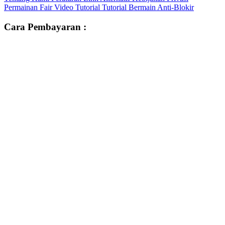
Permainan Fair
Video Tutorial
Tutorial Bermain
Anti-Blokir
Cara Pembayaran :